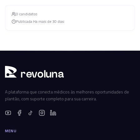
0
candidato
s
Publicada
Ha mais de 30 dias
r
ev
oluna
A plataforma que conecta médicos às melhores oportunidades de
plantão, com suporte completo para sua carreira.
MENU