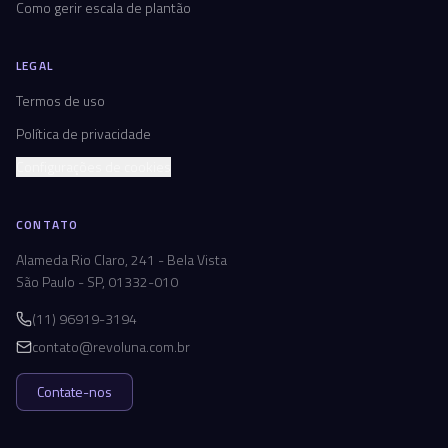
Como gerir escala de plantão
LEGAL
Termos de uso
Política de privacidade
Configurações de cookies
CONTATO
Alameda Rio Claro, 241 - Bela Vista
São Paulo - SP, 01332-010
(11) 96919-3194
contato@revoluna.com.br
Contate-nos