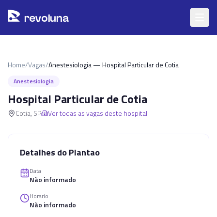
Pular para o conteúdo principal
r
ev
oluna
Home
/
Vagas
/
Anestesiologia — Hospital Particular de Cotia
Anestesiologia
Hospital Particular de Cotia
Cotia
,
SP
Ver todas as vagas deste hospital
Detalhes do Plantao
Data
Não informado
Horario
Não informado