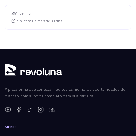
0
candidato
s
Publicada
Ha mais de 30 dias
r
ev
oluna
A plataforma que conecta médicos às melhores oportunidades de
plantão, com suporte completo para sua carreira.
MENU