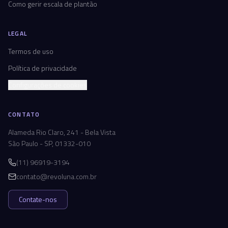
Como gerir escala de plantão
LEGAL
Termos de uso
Política de privacidade
Configurações de cookies
CONTATO
Alameda Rio Claro, 241 - Bela Vista
São Paulo - SP, 01332-010
(11) 96919-3194
contato@revoluna.com.br
Contate-nos