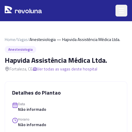
Pular para o conteúdo principal
r
ev
oluna
Home
/
Vagas
/
Anestesiologia — Hapvida Assistência Médica Ltda.
Anestesiologia
Hapvida Assistência Médica Ltda.
Fortaleza
,
CE
Ver todas as vagas deste hospital
Detalhes do Plantao
Data
Não informado
Horario
Não informado