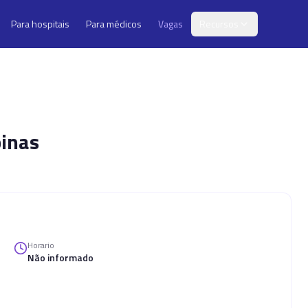
Para hospitais
Para médicos
Vagas
Recursos
inas
Horario
Não informado