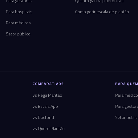
Para gestoras
Quanto ganha plantonista
Para hospitais
Como gerir escala de plantão
Para médicos
Setor público
COMPARATIVOS
PARA QUEM
vs Pega Plantão
Para médic
vs Escala App
Para gestor
vs Doctorid
Setor públi
vs Quero Plantão