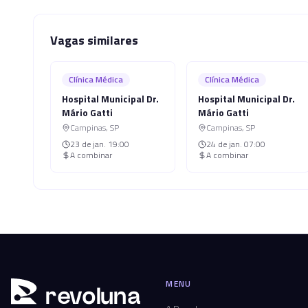
Vagas similares
Clínica Médica
Clínica Médica
Hospital Municipal Dr.
Hospital Municipal Dr.
Mário Gatti
Mário Gatti
Campinas
,
SP
Campinas
,
SP
23 de jan.
19:00
24 de jan.
07:00
A combinar
A combinar
MENU
r
ev
oluna