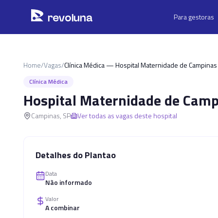
Pular para o conteúdo principal
r
ev
oluna
Para gestoras
Home
/
Vagas
/
Clínica Médica — Hospital Maternidade de Campinas
Clínica Médica
Hospital Maternidade de Camp
Campinas
,
SP
Ver todas as vagas deste hospital
Detalhes do Plantao
Data
Não informado
Valor
A combinar