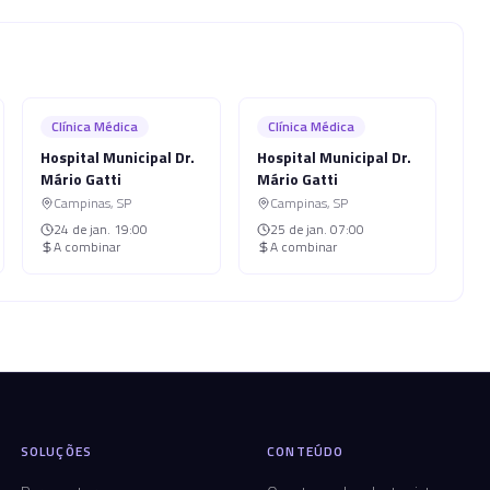
Clínica Médica
Clínica Médica
Hospital Municipal Dr.
Hospital Municipal Dr.
Mário Gatti
Mário Gatti
Campinas
,
SP
Campinas
,
SP
24 de jan.
19:00
25 de jan.
07:00
A combinar
A combinar
SOLUÇÕES
CONTEÚDO