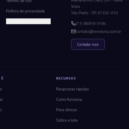
Termos de uso
Vista
Política de privacidade
São Paulo - SP, 01332-010
Configurações de cookies
(11) 96919-3194
contato@revoluna.com.br
Contate-nos
 É
RECURSOS
os
Respostas rápidas
as
Como funciona
co
Para clínicas
Sobre a Julia