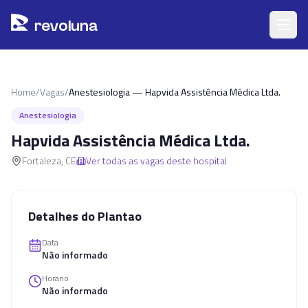
Pular para o conteúdo principal
r
ev
oluna
Home
/
Vagas
/
Anestesiologia — Hapvida Assistência Médica Ltda.
Anestesiologia
Hapvida Assistência Médica Ltda.
Fortaleza
,
CE
Ver todas as vagas deste hospital
Detalhes do Plantao
Data
Não informado
Horario
Não informado