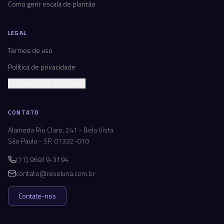
Como gerir escala de plantão
LEGAL
Termos de uso
Política de privacidade
Configurações de cookies
CONTATO
Alameda Rio Claro, 241 - Bela Vista
São Paulo - SP, 01332-010
(11) 96919-3194
contato@revoluna.com.br
Contate-nos