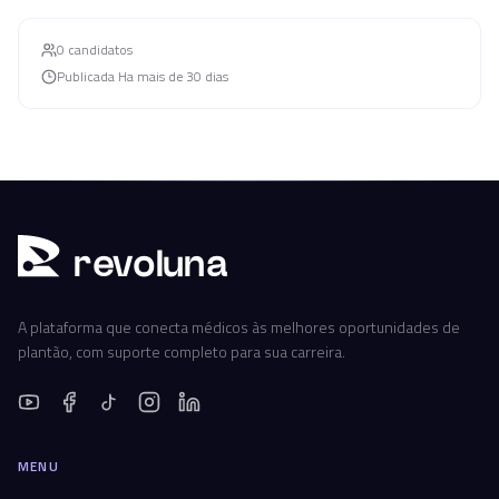
0
candidato
s
Publicada
Ha mais de 30 dias
r
ev
oluna
A plataforma que conecta médicos às melhores oportunidades de
plantão, com suporte completo para sua carreira.
MENU