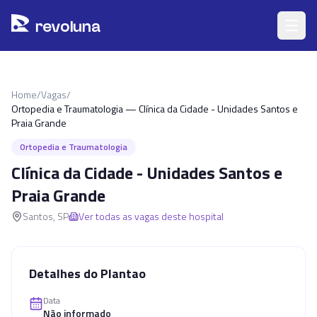
Pular para o conteúdo principal
r
ev
oluna
Home
/
Vagas
/
Ortopedia e Traumatologia — Clínica da Cidade - Unidades Santos e
Praia Grande
Ortopedia e Traumatologia
Clínica da Cidade - Unidades Santos e
Praia Grande
Santos
,
SP
Ver todas as vagas deste hospital
Detalhes do Plantao
Data
Não informado