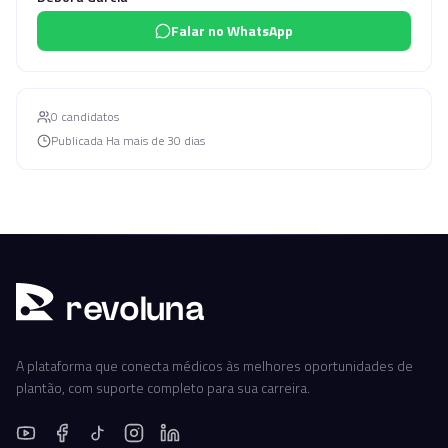
Falar no WhatsApp
0
candidato
s
Publicada
Ha mais de 30 dias
r
ev
oluna
A plataforma que conecta médicos às melhores oportunidades de
plantão, com suporte completo para sua carreira.