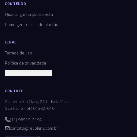
CONTEÚDO
Quanto ganha plantonista
Como gerir escala de plantão
LEGAL
Termos de uso
Política de privacidade
Configurações de cookies
CONTATO
Alameda Rio Claro, 241 - Bela Vista
São Paulo - SP, 01332-010
(11) 96919-3194
contato@revoluna.com.br