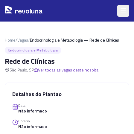
Pular para o conteúdo principal
r
ev
oluna
Home
/
Vagas
/
Endocrinologia e Metabologia — Rede de Clínicas
Endocrinologia e Metabologia
Rede de Clínicas
São Paulo
,
SP
Ver todas as vagas deste hospital
Detalhes do Plantao
Data
Não informado
Horario
Não informado