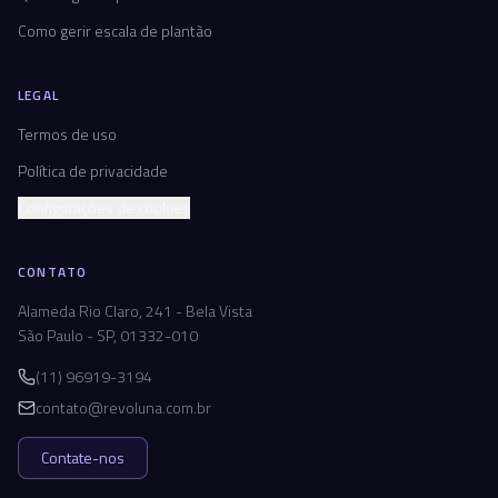
Como gerir escala de plantão
LEGAL
Termos de uso
Política de privacidade
Configurações de cookies
CONTATO
Alameda Rio Claro, 241 - Bela Vista
São Paulo - SP, 01332-010
(11) 96919-3194
contato@revoluna.com.br
Contate-nos