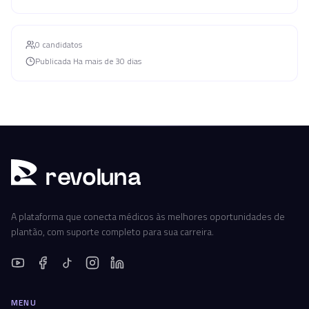
0
candidato
s
Publicada
Ha mais de 30 dias
r
ev
oluna
A plataforma que conecta médicos às melhores oportunidades de
plantão, com suporte completo para sua carreira.
MENU