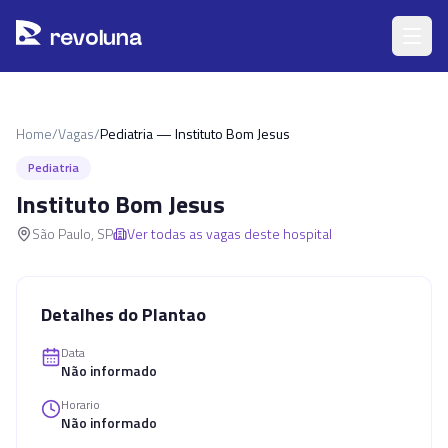
Pular para o conteúdo principal
r
ev
oluna
Home
/
Vagas
/
Pediatria — Instituto Bom Jesus
Pediatria
Instituto Bom Jesus
São Paulo
,
SP
Ver todas as vagas deste hospital
Detalhes do Plantao
Data
Não informado
Horario
Não informado