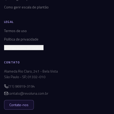
Como gerir escala de plantão
LEGAL
Termos de uso
Política de privacidade
Configurações de cookies
CONTATO
Alameda Rio Claro, 241 - Bela Vista
São Paulo - SP, 01332-010
(11) 96919-3194
contato@revoluna.com.br
Contate-nos