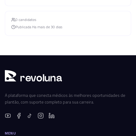
0
candidato
s
Publicada
Ha mais de 30 dias
r
ev
oluna
A plataforma que conecta médicos às melhores oportunidades de
plantão, com suporte completo para sua carreira.
MENU