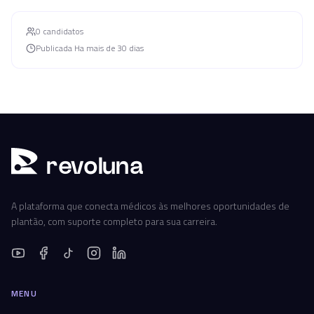
0
candidato
s
Publicada
Ha mais de 30 dias
r
ev
oluna
A plataforma que conecta médicos às melhores oportunidades de
plantão, com suporte completo para sua carreira.
MENU