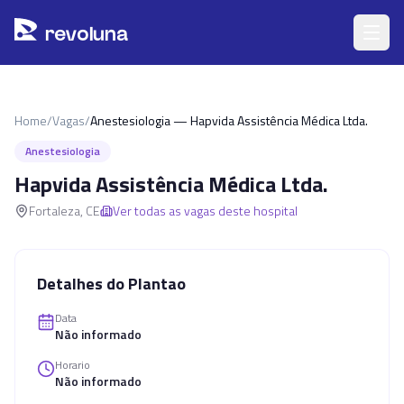
Pular para o conteúdo principal
r
ev
oluna
Home
/
Vagas
/
Anestesiologia — Hapvida Assistência Médica Ltda.
Anestesiologia
Hapvida Assistência Médica Ltda.
Fortaleza
,
CE
Ver todas as vagas deste hospital
Detalhes do Plantao
Data
Não informado
Horario
Não informado