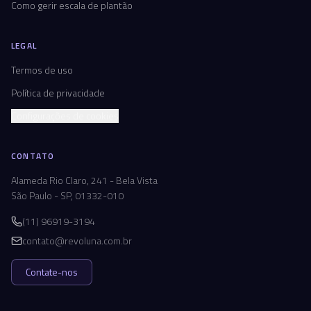
Como gerir escala de plantão
LEGAL
Termos de uso
Política de privacidade
Configurações de cookies
CONTATO
Alameda Rio Claro, 241 - Bela Vista
São Paulo - SP, 01332-010
(11) 96919-3194
contato@revoluna.com.br
Contate-nos