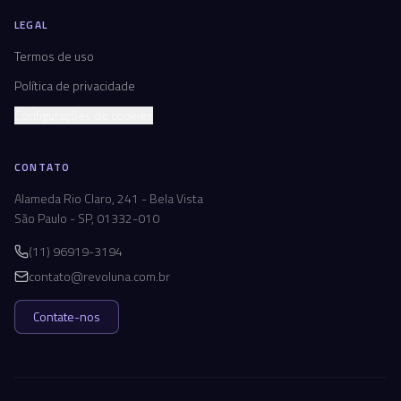
LEGAL
Termos de uso
Política de privacidade
Configurações de cookies
CONTATO
Alameda Rio Claro, 241 - Bela Vista
São Paulo - SP, 01332-010
(11) 96919-3194
contato@revoluna.com.br
Contate-nos