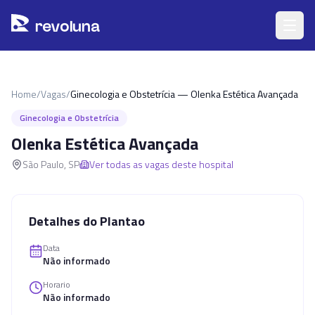
Pular para o conteúdo principal
r
ev
oluna
Home
/
Vagas
/
Ginecologia e Obstetrícia — Olenka Estética Avançada
Ginecologia e Obstetrícia
Olenka Estética Avançada
São Paulo
,
SP
Ver todas as vagas deste hospital
Detalhes do Plantao
Data
Não informado
Horario
Não informado