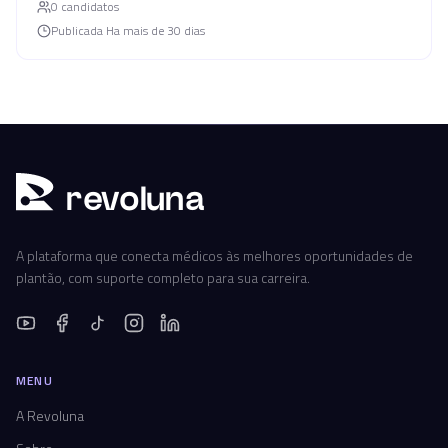
0
candidato
s
Publicada
Ha mais de 30 dias
r
ev
oluna
A plataforma que conecta médicos às melhores oportunidades de
plantão, com suporte completo para sua carreira.
MENU
A Revoluna