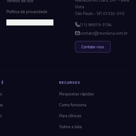
Termos de uso
Vista
Política de privacidade
São Paulo - SP, 01332-010
Configurações de cookies
(11) 96919-3194
contato@revoluna.com.br
Contate-nos
 É
RECURSOS
os
Respostas rápidas
as
Como funciona
co
Para clínicas
Sobre a Julia