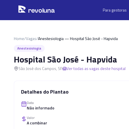
Pular para o conteúdo principal
r
ev
oluna
Para gestoras
Home
/
Vagas
/
Anestesiologia — Hospital São José - Hapvida
Anestesiologia
Hospital São José - Hapvida
São José dos Campos
,
SP
Ver todas as vagas deste hospital
Detalhes do Plantao
Data
Não informado
Valor
A combinar