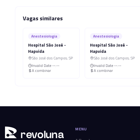
Vagas similares
Anestesiologia
Anestesiologia
Hospital São José -
Hospital São José -
Hapvida
Hapvida
São José dos Campos
,
SP
São José dos Campos
,
SP
Invalid Date
--:--
Invalid Date
--:--
A combinar
A combinar
MENU
r
ev
oluna