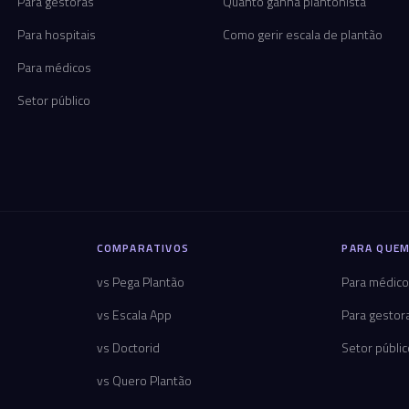
Para gestoras
Quanto ganha plantonista
Para hospitais
Como gerir escala de plantão
Para médicos
Setor público
COMPARATIVOS
PARA QUEM
vs Pega Plantão
Para médic
vs Escala App
Para gestor
vs Doctorid
Setor públi
vs Quero Plantão