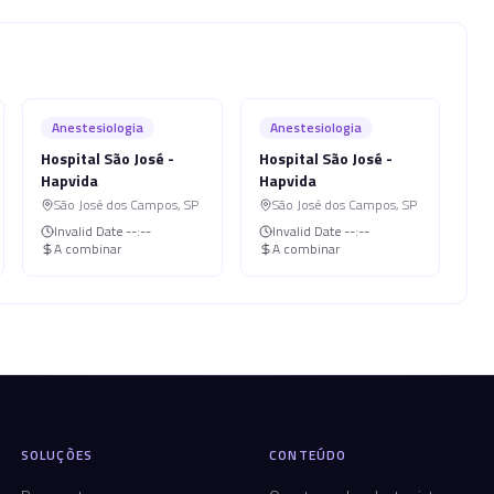
Anestesiologia
Anestesiologia
Hospital São José -
Hospital São José -
Hapvida
Hapvida
São José dos Campos
,
SP
São José dos Campos
,
SP
Invalid Date
--:--
Invalid Date
--:--
A combinar
A combinar
SOLUÇÕES
CONTEÚDO