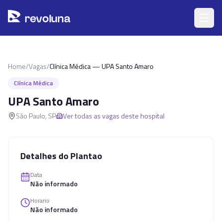
Pular para o conteúdo principal
r
ev
oluna
Home
/
Vagas
/
Clínica Médica — UPA Santo Amaro
Clínica Médica
UPA Santo Amaro
São Paulo
,
SP
Ver todas as vagas deste hospital
Detalhes do Plantao
Data
Não informado
Horario
Não informado