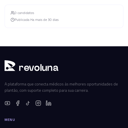
0
candidato
s
Publicada
Ha mais de 30 dias
r
ev
oluna
A plataforma que conecta médicos às melhores oportunidades de
plantão, com suporte completo para sua carreira.
MENU