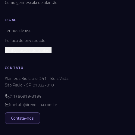
Como gerir escala de plantão
LEGAL
Termos de uso
Política de privacidade
Configurações de cookies
CONTATO
Alameda Rio Claro, 241 - Bela Vista
São Paulo - SP, 01332-010
(11) 96919-3194
contato@revoluna.com.br
Contate-nos