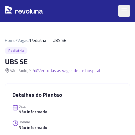
Pular para o conteúdo principal
r
ev
oluna
Home
/
Vagas
/
Pediatria — UBS SE
Pediatria
UBS SE
São Paulo
,
SP
Ver todas as vagas deste hospital
Detalhes do Plantao
Data
Não informado
Horario
Não informado