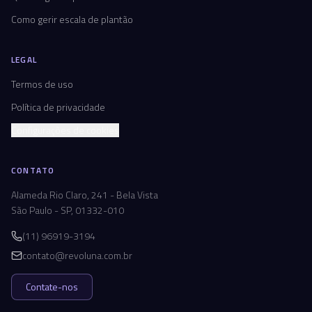
Como gerir escala de plantão
LEGAL
Termos de uso
Política de privacidade
Configurações de cookies
CONTATO
Alameda Rio Claro, 241 - Bela Vista
São Paulo - SP, 01332-010
(11) 96919-3194
contato@revoluna.com.br
Contate-nos