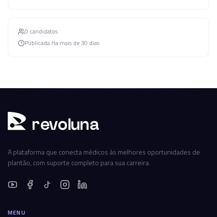
0
candidato
s
Publicada
Ha mais de 30 dias
r
ev
oluna
A plataforma que conecta médicos às melhores oportunidades de
plantão, com suporte completo para sua carreira.
MENU