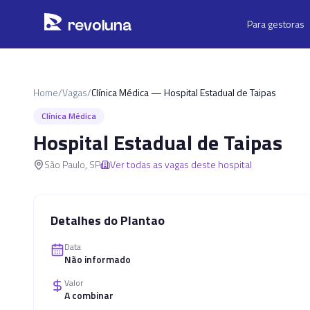
Pular para o conteúdo principal
r
ev
oluna
Para gestoras
Home
/
Vagas
/
Clínica Médica — Hospital Estadual de Taipas
Clínica Médica
Hospital Estadual de Taipas
São Paulo
,
SP
Ver todas as vagas deste hospital
Detalhes do Plantao
Data
Não informado
Valor
A combinar