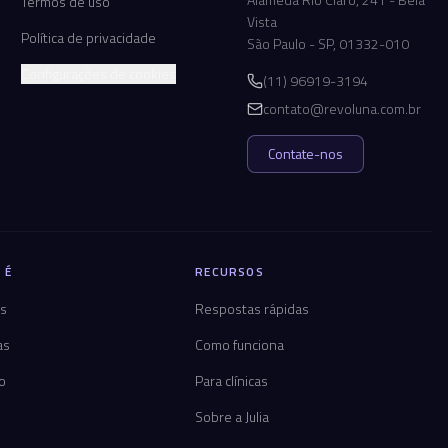
Termos de uso
Vista
Política de privacidade
São Paulo - SP, 01332-010
Configurações de cookies
(11) 96919-3194
contato@revoluna.com.br
Contate-nos
 É
RECURSOS
os
Respostas rápidas
as
Como funciona
co
Para clínicas
Sobre a Julia