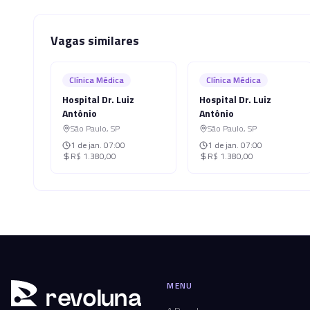
Vagas similares
Clínica Médica
Clínica Médica
Hospital Dr. Luiz
Hospital Dr. Luiz
Antônio
Antônio
São Paulo
,
SP
São Paulo
,
SP
1 de jan.
07:00
1 de jan.
07:00
R$ 1.380,00
R$ 1.380,00
MENU
r
ev
oluna