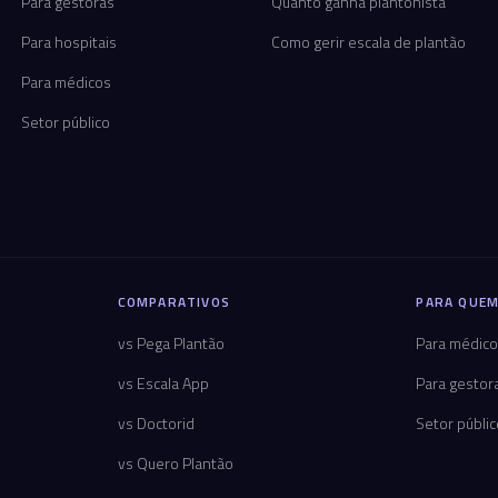
Para gestoras
Quanto ganha plantonista
Para hospitais
Como gerir escala de plantão
Para médicos
Setor público
COMPARATIVOS
PARA QUEM
vs Pega Plantão
Para médic
vs Escala App
Para gestor
vs Doctorid
Setor públi
vs Quero Plantão