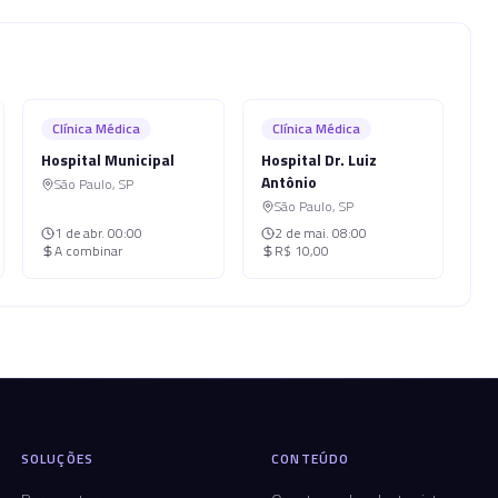
Clínica Médica
Clínica Médica
Hospital Municipal
Hospital Dr. Luiz
Antônio
São Paulo
,
SP
São Paulo
,
SP
1 de abr.
00:00
2 de mai.
08:00
A combinar
R$ 10,00
SOLUÇÕES
CONTEÚDO