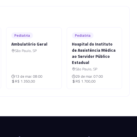
Pediatria
Pediatria
Ambulatório Geral
Hospital do Instituto
de Assistência Médica
São Paulo
,
SP
ao Servidor Público
Estadual
São Paulo
,
SP
13 de mar.
08:00
29 de mar.
07:00
R$ 1.350,00
R$ 1.700,00