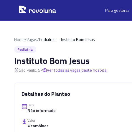
Pular para o conteúdo principal
r
ev
oluna
Para gestoras
Home
/
Vagas
/
Pediatria — Instituto Bom Jesus
Pediatria
Instituto Bom Jesus
São Paulo
,
SP
Ver todas as vagas deste hospital
Detalhes do Plantao
Data
Não informado
Valor
A combinar