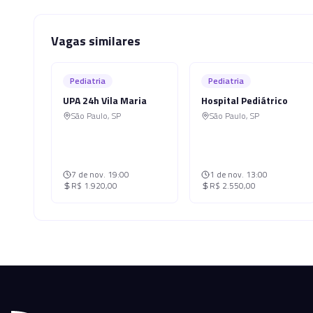
Vagas similares
Pediatria
Pediatria
UPA 24h Vila Maria
Hospital Pediátrico
São Paulo
,
SP
São Paulo
,
SP
7 de nov.
19:00
1 de nov.
13:00
R$ 1.920,00
R$ 2.550,00