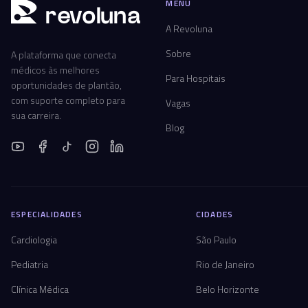
MENU
r
ev
oluna
A Revoluna
Sobre
A plataforma que conecta
médicos às melhores
Para Hospitais
oportunidades de plantão,
com suporte completo para
Vagas
sua carreira.
Blog
ESPECIALIDADES
CIDADES
Cardiologia
São Paulo
Pediatria
Rio de Janeiro
Clínica Médica
Belo Horizonte