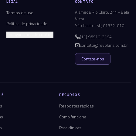
LEGAL
CONTATO
Alameda Rio Claro, 241 - Bela
Termos de uso
Vista
Política de privacidade
São Paulo - SP, 01332-010
Configurações de cookies
(11) 96919-3194
contato@revoluna.com.br
Contate-nos
 É
RECURSOS
os
Respostas rápidas
as
Como funciona
co
Para clínicas