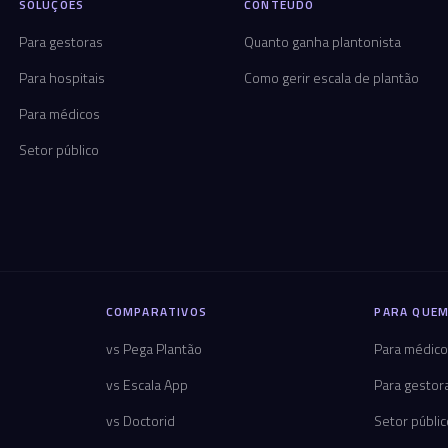
SOLUÇÕES
CONTEÚDO
Para gestoras
Quanto ganha plantonista
Para hospitais
Como gerir escala de plantão
Para médicos
Setor público
COMPARATIVOS
PARA QUEM
vs Pega Plantão
Para médic
vs Escala App
Para gestor
vs Doctorid
Setor públi