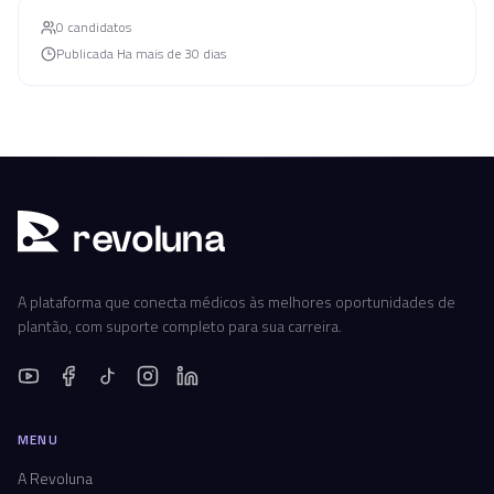
0
candidato
s
Publicada
Ha mais de 30 dias
r
ev
oluna
A plataforma que conecta médicos às melhores oportunidades de
plantão, com suporte completo para sua carreira.
MENU
A Revoluna