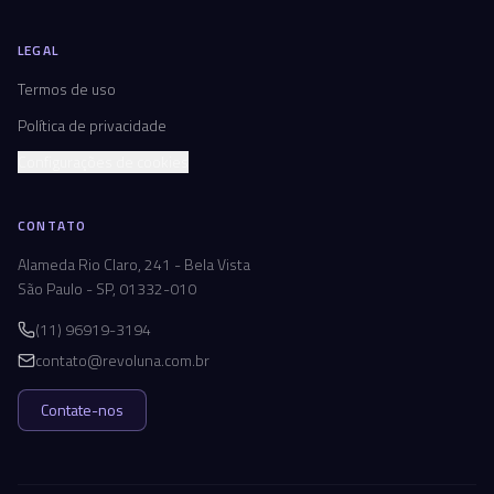
LEGAL
Termos de uso
Política de privacidade
Configurações de cookies
CONTATO
Alameda Rio Claro, 241 - Bela Vista
São Paulo - SP, 01332-010
(11) 96919-3194
contato@revoluna.com.br
Contate-nos