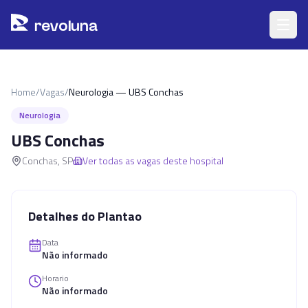
Pular para o conteúdo principal
r
ev
oluna
Home
/
Vagas
/
Neurologia — UBS Conchas
Neurologia
UBS Conchas
Conchas
,
SP
Ver todas as vagas deste hospital
Detalhes do Plantao
Data
Não informado
Horario
Não informado