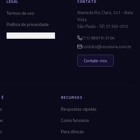
LEGAL
CONTATO
Alameda Rio Claro, 241 - Bela
Termos de uso
Vista
Política de privacidade
São Paulo - SP, 01332-010
Configurações de cookies
(11) 96919-3194
contato@revoluna.com.br
Contate-nos
 É
RECURSOS
os
Respostas rápidas
as
Como funciona
co
Para clínicas