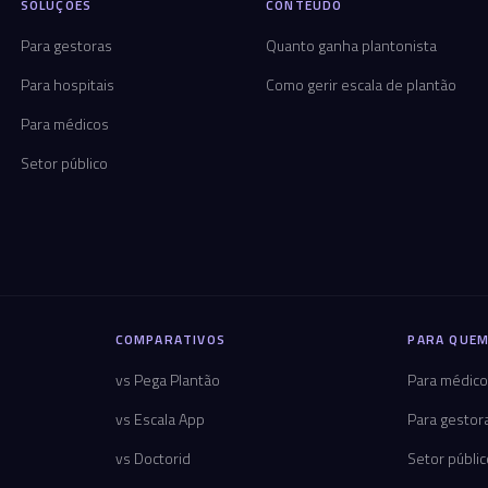
SOLUÇÕES
CONTEÚDO
Para gestoras
Quanto ganha plantonista
Para hospitais
Como gerir escala de plantão
Para médicos
Setor público
COMPARATIVOS
PARA QUEM
vs Pega Plantão
Para médic
vs Escala App
Para gestor
vs Doctorid
Setor públi