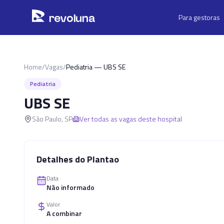
Pular para o conteúdo principal
r
ev
oluna
Para gestoras
Home
/
Vagas
/
Pediatria — UBS SE
Pediatria
UBS SE
São Paulo
,
SP
Ver todas as vagas deste hospital
Detalhes do Plantao
Data
Não informado
Valor
A combinar