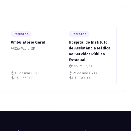
Pediatria
Pediatria
Ambulatório Geral
Hospital do Instituto
de Assistência Médica
São Paulo
,
SP
ao Servidor Público
Estadual
São Paulo
,
SP
13 de mar.
08:00
29 de mar.
07:00
R$ 1.350,00
R$ 1.700,00