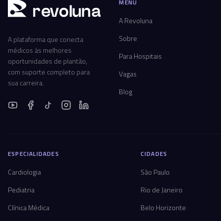
MENU
r
ev
oluna
A Revoluna
Sobre
A plataforma que conecta
médicos às melhores
Para Hospitais
oportunidades de plantão,
com suporte completo para
Vagas
sua carreira.
Blog
ESPECIALIDADES
CIDADES
Cardiologia
São Paulo
Pediatria
Rio de Janeiro
Clínica Médica
Belo Horizonte