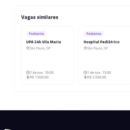
Vagas similares
Pediatria
Pediatria
UPA 24h Vila Maria
Hospital Pediátrico
São Paulo
,
SP
São Paulo
,
SP
7 de nov.
19:00
1 de nov.
13:00
R$ 1.920,00
R$ 2.550,00