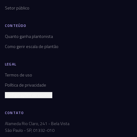
Setor público
CONTEÚDO
Quanto ganha plantonista
Como gerir escala de plantão
LEGAL
Termos de uso
Política de privacidade
Configurações de cookies
CONTATO
Alameda Rio Claro, 241 - Bela Vista
São Paulo - SP, 01332-010