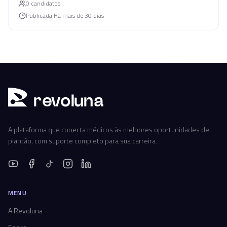
0
candidato
s
Publicada
Ha mais de 30 dias
r
ev
oluna
A plataforma que conecta médicos às melhores oportunidades de
plantão, com suporte completo para sua carreira.
MENU
A Revoluna