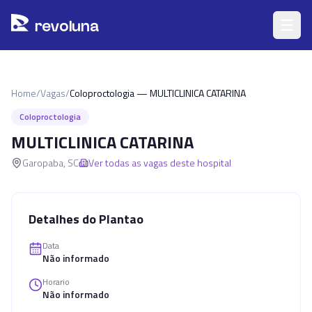
Pular para o conteúdo principal
r
ev
oluna
Home
/
Vagas
/
Coloproctologia — MULTICLINICA CATARINA
Coloproctologia
MULTICLINICA CATARINA
Garopaba
,
SC
Ver todas as vagas deste hospital
Detalhes do Plantao
Data
Não informado
Horario
Não informado