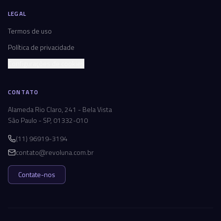
LEGAL
Termos de uso
Política de privacidade
Configurações de cookies
CONTATO
Alameda Rio Claro, 241 - Bela Vista
São Paulo - SP, 01332-010
(11) 96919-3194
contato@revoluna.com.br
Contate-nos