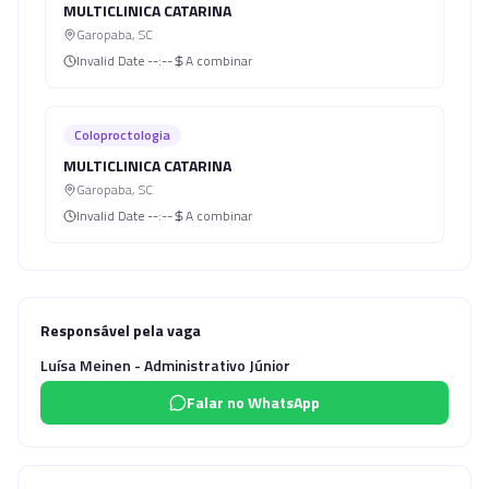
MULTICLINICA CATARINA
Garopaba
,
SC
Invalid Date
--:--
A combinar
Coloproctologia
MULTICLINICA CATARINA
Garopaba
,
SC
Invalid Date
--:--
A combinar
Responsável pela vaga
Luísa Meinen - Administrativo Júnior
Falar no WhatsApp