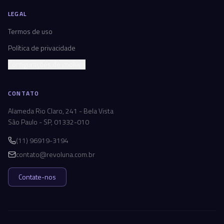
LEGAL
Termos de uso
Política de privacidade
Configurações de cookies
CONTATO
Alameda Rio Claro, 241 - Bela Vista
São Paulo - SP, 01332-010
(11) 96919-3194
contato@revoluna.com.br
Contate-nos