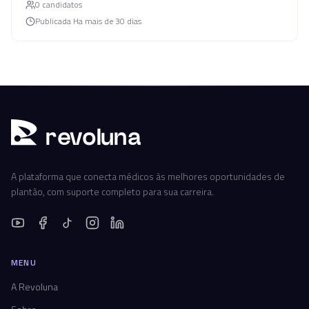
0
candidato
s
Publicada
Ha mais de 30 dias
r
ev
oluna
A plataforma que conecta médicos às melhores oportunidades de
plantão, com suporte completo para sua carreira.
MENU
A Revoluna