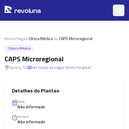
Pular para o conteúdo principal
r
ev
oluna
Home
/
Vagas
/
Clínica Médica — CAPS Microregional
Clínica Médica
CAPS Microregional
Apiúna
,
SC
Ver todas as vagas deste hospital
Detalhes do Plantao
Data
Não informado
Horario
Não informado