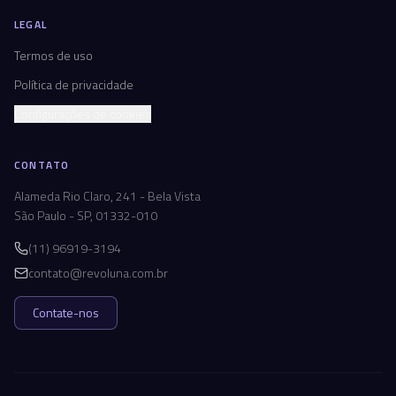
LEGAL
Termos de uso
Política de privacidade
Configurações de cookies
CONTATO
Alameda Rio Claro, 241 - Bela Vista
São Paulo - SP, 01332-010
(11) 96919-3194
contato@revoluna.com.br
Contate-nos