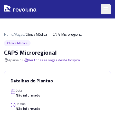
Pular para o conteúdo principal
r
ev
oluna
Home
/
Vagas
/
Clínica Médica — CAPS Microregional
Clínica Médica
CAPS Microregional
Apiúna
,
SC
Ver todas as vagas deste hospital
Detalhes do Plantao
Data
Não informado
Horario
Não informado