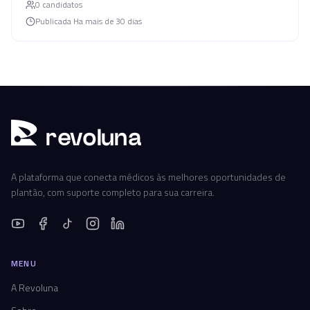
0
candidato
s
Publicada
Ha mais de 30 dias
r
ev
oluna
A plataforma que conecta médicos às melhores oportunidades de
plantão, com suporte completo para sua carreira.
MENU
A Revoluna