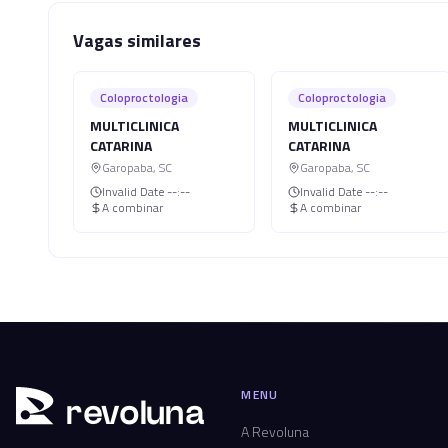
Vagas similares
Coloproctologia
Coloproctologia
MULTICLINICA
MULTICLINICA
CATARINA
CATARINA
Garopaba
,
SC
Garopaba
,
SC
Invalid Date
--:--
Invalid Date
--:--
A combinar
A combinar
MENU
r
ev
oluna
A Revoluna