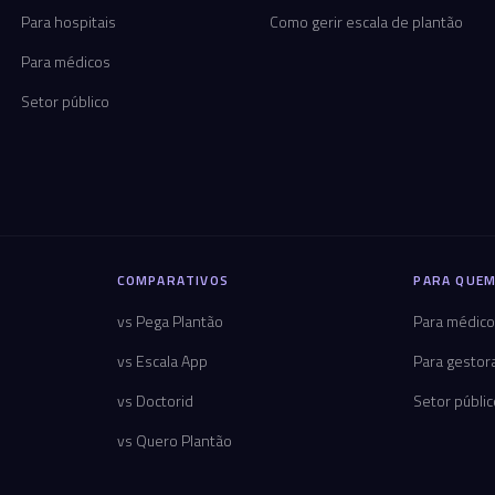
Para hospitais
Como gerir escala de plantão
Para médicos
Setor público
COMPARATIVOS
PARA QUEM
vs Pega Plantão
Para médic
vs Escala App
Para gestor
vs Doctorid
Setor públi
vs Quero Plantão