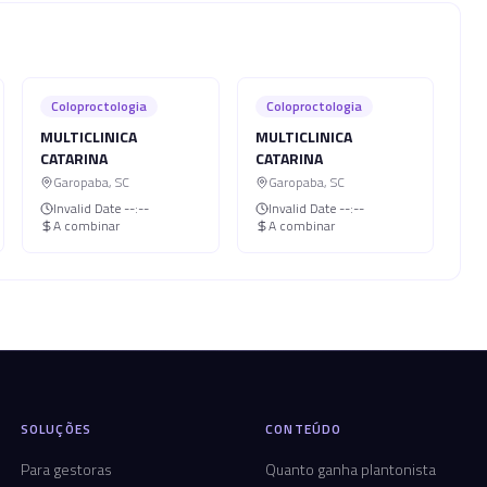
Coloproctologia
Coloproctologia
MULTICLINICA
MULTICLINICA
CATARINA
CATARINA
Garopaba
,
SC
Garopaba
,
SC
Invalid Date
--:--
Invalid Date
--:--
A combinar
A combinar
SOLUÇÕES
CONTEÚDO
Para gestoras
Quanto ganha plantonista