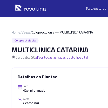
Pular para o conteúdo principal
r
ev
oluna
Para gestoras
Home
/
Vagas
/
Coloproctologia — MULTICLINICA CATARINA
Coloproctologia
MULTICLINICA CATARINA
Garopaba
,
SC
Ver todas as vagas deste hospital
Detalhes do Plantao
Data
Não informado
Valor
A combinar