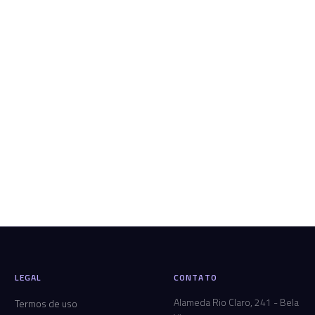
LEGAL
CONTATO
Alameda Rio Claro, 241 - Bela
Termos de uso