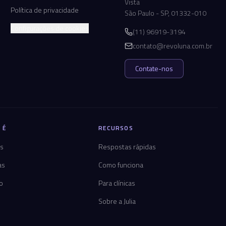
Vista
Política de privacidade
São Paulo - SP, 01332-010
Configurações de cookies
(11) 96919-3194
contato@revoluna.com.br
Contate-nos
 É
RECURSOS
os
Respostas rápidas
as
Como funciona
co
Para clínicas
Sobre a Julia