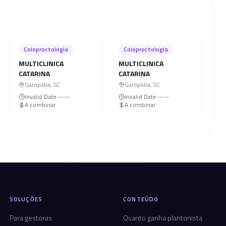
Coloproctologia
Coloproctologia
MULTICLINICA
MULTICLINICA
CATARINA
CATARINA
Garopaba
,
SC
Garopaba
,
SC
Invalid Date
--:--
Invalid Date
--:--
A combinar
A combinar
SOLUÇÕES
CONTEÚDO
Para gestoras
Quanto ganha plantonista