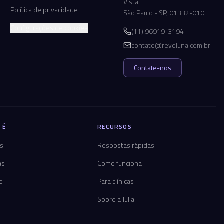
Vista
Política de privacidade
São Paulo - SP, 01332-010
Configurações de cookies
(11) 96919-3194
contato@revoluna.com.br
Contate-nos
 É
RECURSOS
os
Respostas rápidas
as
Como funciona
co
Para clínicas
Sobre a Julia