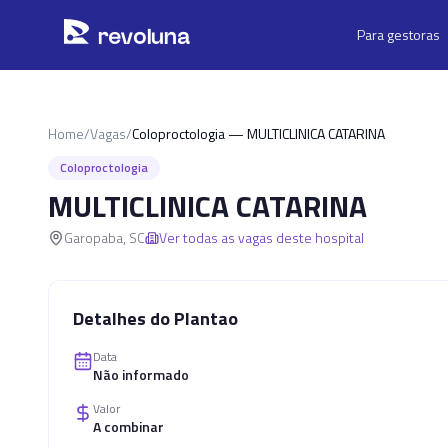
Pular para o conteúdo principal
r
ev
oluna
Para gestoras
Home
/
Vagas
/
Coloproctologia — MULTICLINICA CATARINA
Coloproctologia
MULTICLINICA CATARINA
Garopaba
,
SC
Ver todas as vagas deste hospital
Detalhes do Plantao
Data
Não informado
Valor
A combinar