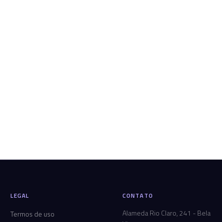
LEGAL
CONTATO
Alameda Rio Claro, 241 - Bela
Termos de uso