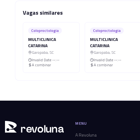
Vagas similares
Coloproctologia
Coloproctologia
MULTICLINICA
MULTICLINICA
CATARINA
CATARINA
Garopaba
,
SC
Garopaba
,
SC
Invalid Date
--:--
Invalid Date
--:--
A combinar
A combinar
MENU
r
ev
oluna
A Revoluna