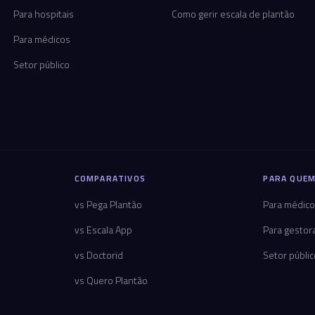
Para hospitais
Como gerir escala de plantão
Para médicos
Setor público
COMPARATIVOS
PARA QUEM
vs Pega Plantão
Para médic
vs Escala App
Para gestor
vs Doctorid
Setor públi
vs Quero Plantão