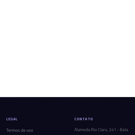
LEGAL
CONTATO
Alameda Rio Claro, 241 - Bela
Termos de uso