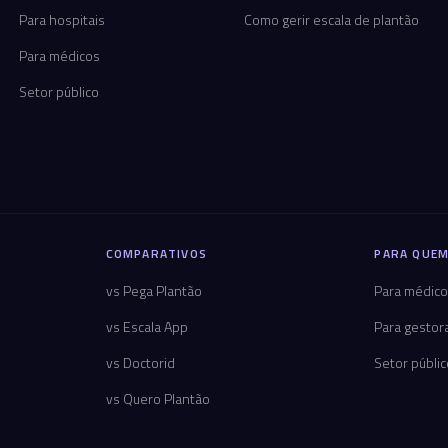
Para hospitais
Como gerir escala de plantão
Para médicos
Setor público
COMPARATIVOS
PARA QUEM
vs Pega Plantão
Para médic
vs Escala App
Para gestor
vs Doctorid
Setor públi
vs Quero Plantão