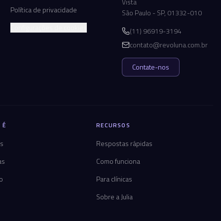
Vista
Política de privacidade
São Paulo - SP, 01332-010
Configurações de cookies
(11) 96919-3194
contato@revoluna.com.br
Contate-nos
 É
RECURSOS
os
Respostas rápidas
as
Como funciona
co
Para clínicas
Sobre a Julia