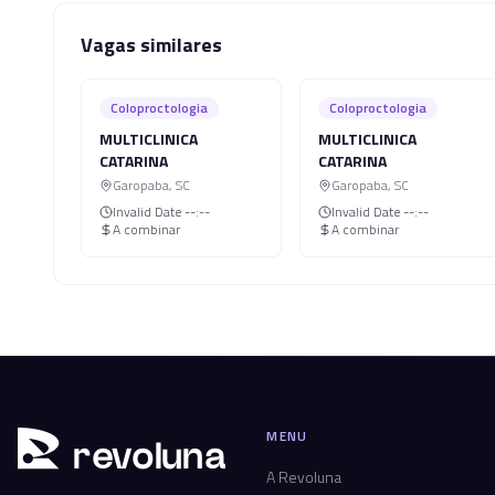
Vagas similares
Coloproctologia
Coloproctologia
MULTICLINICA
MULTICLINICA
CATARINA
CATARINA
Garopaba
,
SC
Garopaba
,
SC
Invalid Date
--:--
Invalid Date
--:--
A combinar
A combinar
MENU
r
ev
oluna
A Revoluna