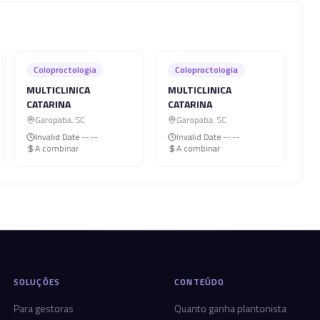
Coloproctologia
Coloproctologia
MULTICLINICA
MULTICLINICA
CATARINA
CATARINA
Garopaba
,
SC
Garopaba
,
SC
Invalid Date
--:--
Invalid Date
--:--
A combinar
A combinar
SOLUÇÕES
CONTEÚDO
Para gestoras
Quanto ganha plantonista