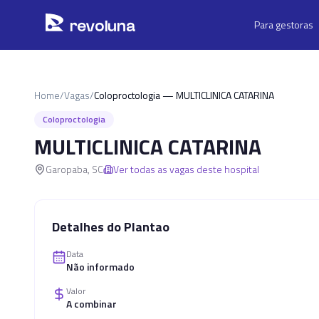
Pular para o conteúdo principal
r
ev
oluna
Para gestoras
Home
/
Vagas
/
Coloproctologia — MULTICLINICA CATARINA
Coloproctologia
MULTICLINICA CATARINA
Garopaba
,
SC
Ver todas as vagas deste hospital
Detalhes do Plantao
Data
Não informado
Valor
A combinar