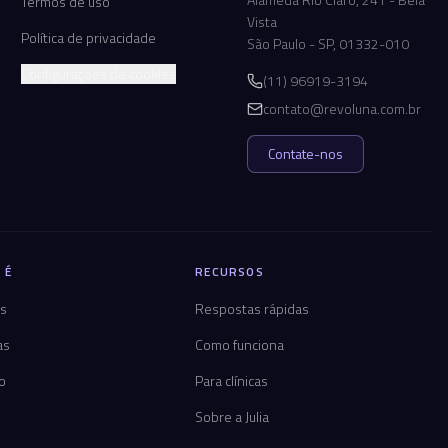
Termos de uso
Vista
Política de privacidade
São Paulo - SP, 01332-010
Configurações de cookies
(11) 96919-3194
contato@revoluna.com.br
Contate-nos
 É
RECURSOS
os
Respostas rápidas
as
Como funciona
co
Para clínicas
Sobre a Julia