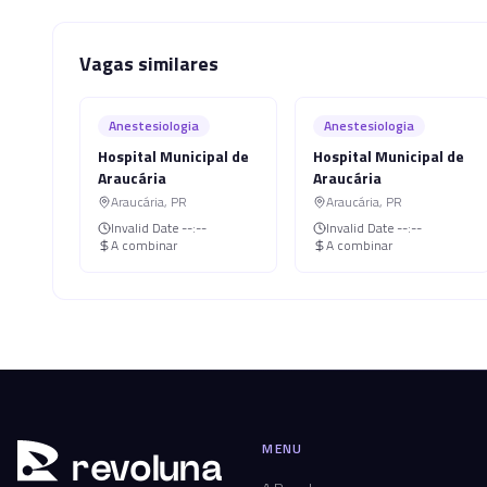
Vagas similares
Anestesiologia
Anestesiologia
Hospital Municipal de
Hospital Municipal de
Araucária
Araucária
Araucária
,
PR
Araucária
,
PR
Invalid Date
--:--
Invalid Date
--:--
A combinar
A combinar
MENU
r
ev
oluna