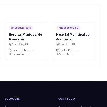
Anestesiologia
Anestesiologia
Hospital Municipal de
Hospital Municipal de
Araucária
Araucária
Araucária
,
PR
Araucária
,
PR
Invalid Date
--:--
Invalid Date
--:--
A combinar
A combinar
SOLUÇÕES
CONTEÚDO