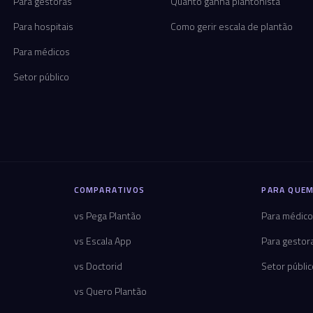
Para gestoras
Quanto ganha plantonista
Para hospitais
Como gerir escala de plantão
Para médicos
Setor público
COMPARATIVOS
PARA QUEM
vs Pega Plantão
Para médic
vs Escala App
Para gestor
vs Doctorid
Setor públi
vs Quero Plantão