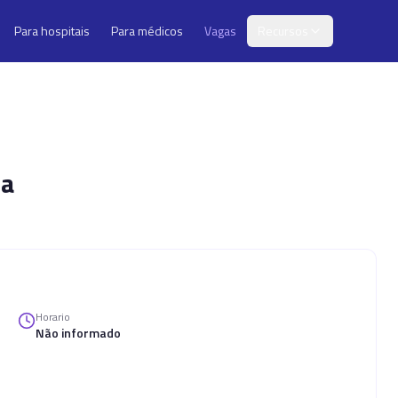
Para hospitais
Para médicos
Vagas
Recursos
ia
Horario
Não informado