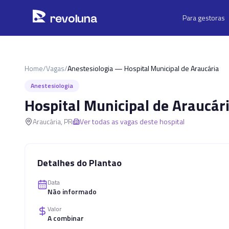
Pular para o conteúdo principal
r
ev
oluna
Para gestoras
Home
/
Vagas
/
Anestesiologia — Hospital Municipal de Araucária
Anestesiologia
Hospital Municipal de Araucár
Araucária
,
PR
Ver todas as vagas deste hospital
Detalhes do Plantao
Data
Não informado
Valor
A combinar