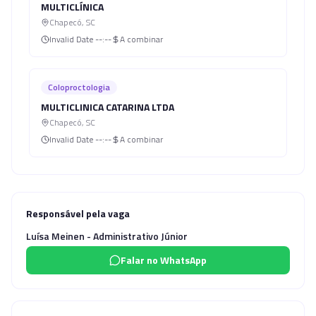
MULTICLÍNICA
Chapecó
,
SC
Invalid Date
--:--
A combinar
Coloproctologia
MULTICLINICA CATARINA LTDA
Chapecó
,
SC
Invalid Date
--:--
A combinar
Responsável pela vaga
Luísa Meinen - Administrativo Júnior
Falar no WhatsApp