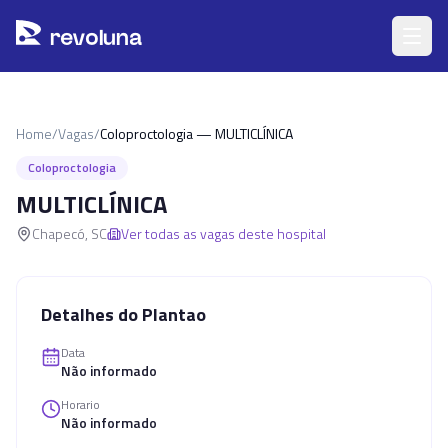
Pular para o conteúdo principal
r
ev
oluna
Home
/
Vagas
/
Coloproctologia — MULTICLÍNICA
Coloproctologia
MULTICLÍNICA
Chapecó
,
SC
Ver todas as vagas deste hospital
Detalhes do Plantao
Data
Não informado
Horario
Não informado