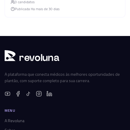
0
candidato
s
Publicada
Ha mais de 30 dias
r
ev
oluna
A plataforma que conecta médicos às melhores oportunidades de
plantão, com suporte completo para sua carreira.
MENU
A Revoluna