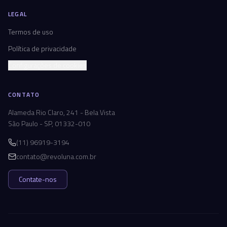
LEGAL
Termos de uso
Política de privacidade
Configurações de cookies
CONTATO
Alameda Rio Claro, 241 - Bela Vista
São Paulo - SP, 01332-010
(11) 96919-3194
contato@revoluna.com.br
Contate-nos