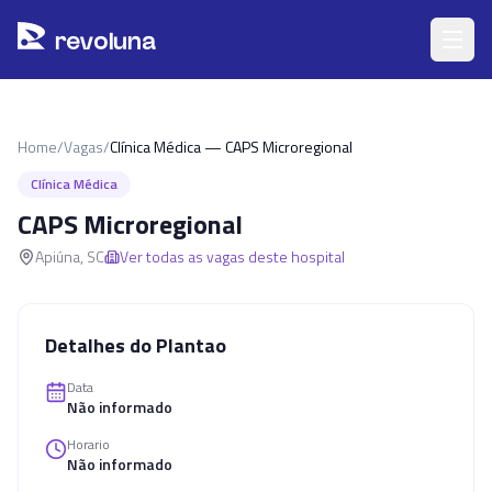
Pular para o conteúdo principal
r
ev
oluna
Home
/
Vagas
/
Clínica Médica — CAPS Microregional
Clínica Médica
CAPS Microregional
Apiúna
,
SC
Ver todas as vagas deste hospital
Detalhes do Plantao
Data
Não informado
Horario
Não informado