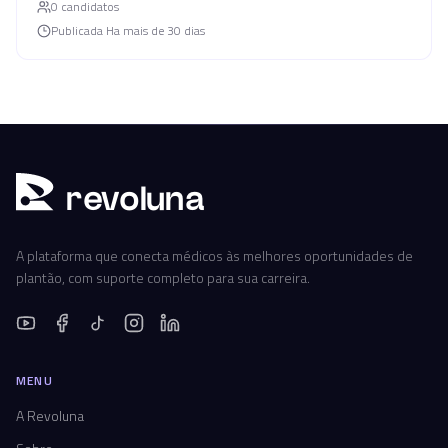
0
candidato
s
Publicada
Ha mais de 30 dias
r
ev
oluna
A plataforma que conecta médicos às melhores oportunidades de
plantão, com suporte completo para sua carreira.
MENU
A Revoluna